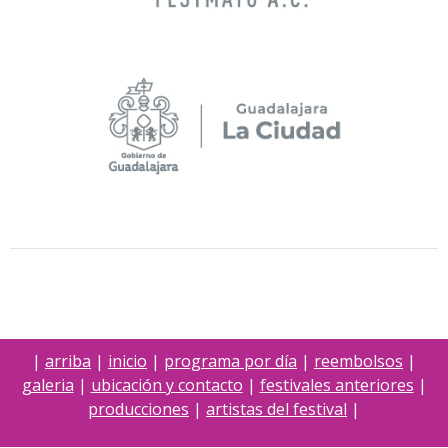
|
arriba
|
inicio
|
programa por día
|
reembolsos
|
galeria
|
ubicación y contacto
|
festivales anteriores
|
producciones
|
artistas del festival
|