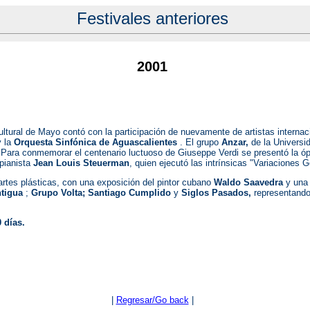
Festivales anteriores
2001
Cultural de Mayo contó con la participación de nuevamente de artistas interna
y la
Orquesta Sinfónica de Aguascalientes
. El grupo
Anzar,
de la Universi
Para conmemorar el centenario luctuoso de Giuseppe Verdi se presentó la ó
 pianista
Jean Louis Steuerman
, quien ejecutó las intrínsicas "Variaciones
artes plásticas, con una exposición del pintor cubano
Waldo Saavedra
y una
ntigua
;
Grupo Volta; Santiago Cumplido
y
Siglos Pasados,
representand
 días.
|
Regresar/Go back
|