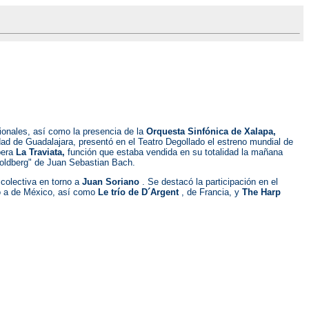
cionales, así como la presencia de la
Orquesta Sinfónica de Xalapa,
dad de Guadalajara, presentó en el Teatro Degollado el estreno mundial de
pera
La Traviata,
función que estaba vendida en su totalidad la mañana
 Goldberg" de Juan Sebastian Bach.
 colectiva en torno a
Juan Soriano
. Se destacó la participación en el
o a de México, así como
Le trío de D´Argent
, de Francia, y
The Harp