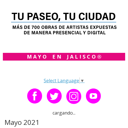
M A Y O E N J A L I S C O ®
Select Language
▼
cargando...
Mayo 2021