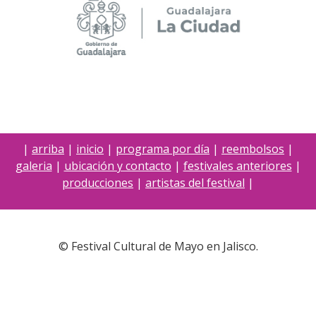
|
arriba
|
inicio
|
programa por día
|
reembolsos
|
galeria
|
ubicación y contacto
|
festivales anteriores
|
producciones
|
artistas del festival
|
© Festival Cultural de Mayo en Jalisco.